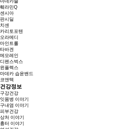
마데카솔
훼라민Q
센시아
판시딜
치센
카리토포텐
오라메디
마인트롤
타바겐
메모레인
디펜스벅스
윈플렉스
마데카 습윤밴드
코앤텍
건강정보
구강건강
잇몸병 이야기
구내염 이야기
피부건강
상처 이야기
흉터 이야기