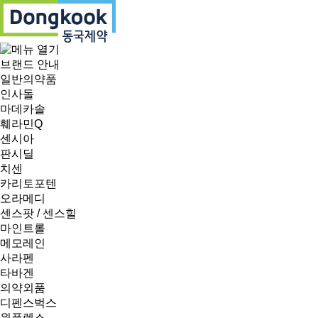
브랜드 안내
일반의약품
인사돌
마데카솔
훼라민Q
센시아
판시딜
치센
카리토포텐
오라메디
센스팟 / 센스힐
마인트롤
메모레인
사라펜
타바겐
의약외품
디펜스벅스
윈플렉스