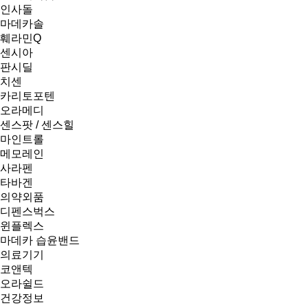
인사돌
마데카솔
훼라민Q
센시아
판시딜
치센
카리토포텐
오라메디
센스팟 / 센스힐
마인트롤
메모레인
사라펜
타바겐
의약외품
디펜스벅스
윈플렉스
마데카 습윤밴드
의료기기
코앤텍
오라쉴드
건강정보