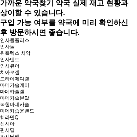
가까운 약국찾기
약국 실제 재고 현황과
상이할 수 있습니다.
구입 가능 여부를 약국에 미리 확인하신
후 방문하시면 좋습니다.
인사돌플러스
인사돌
윈플렉스 치약
인사덴트
인사큐어
치아로겔
드라이메디겔
마데카솔케어
마데카솔겔
마데카솔분말
복합마데카솔
마데카습윤밴드
훼라민Q
센시아
판시딜
판시딜액