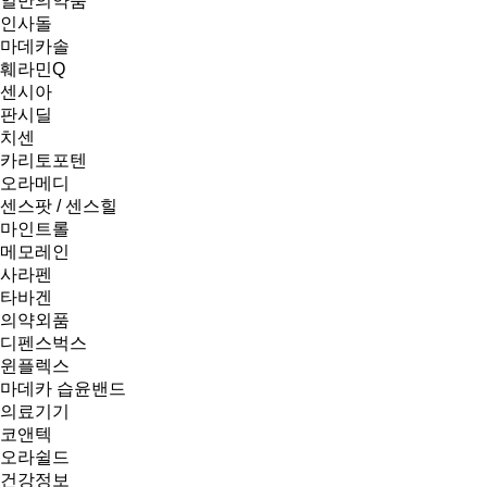
일반의약품
인사돌
마데카솔
훼라민Q
센시아
판시딜
치센
카리토포텐
오라메디
센스팟 / 센스힐
마인트롤
메모레인
사라펜
타바겐
의약외품
디펜스벅스
윈플렉스
마데카 습윤밴드
의료기기
코앤텍
오라쉴드
건강정보