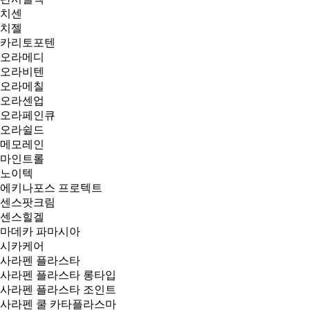
치센
치젤
카리토포텐
오라메디
오라비텐
오라메칠
오라센업
오라페인큐
오라쉴드
메모레인
마인트롤
노이텍
에키나포스 프로텍트
센스팟크림
센스힐겔
마데카 파마시아
시카케어
사라펜 플라스타
사라펜 플라스타 롱타입
사라펜 플라스타 조인트
사라펜 쿨 카타플라스마