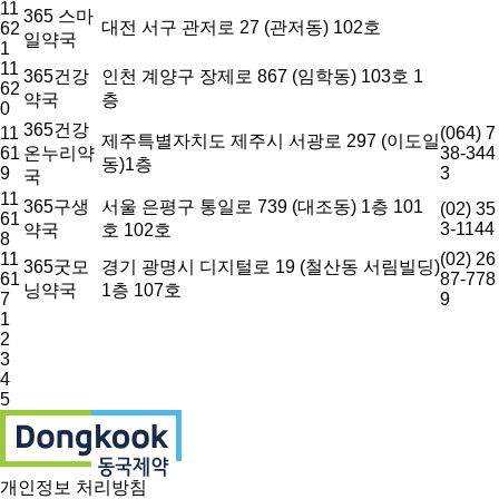
11
365 스마
대전 서구 관저로 27 (관저동) 102호
62
일약국
1
11
365건강
인천 계양구 장제로 867 (임학동) 103호 1
62
약국
층
0
365건강
11
(064) 7
제주특별자치도 제주시 서광로 297 (이도일
61
온누리약
38-344
동)1층
9
3
국
11
365구생
서울 은평구 통일로 739 (대조동) 1층 101
(02) 35
61
3-1144
약국
호 102호
8
11
(02) 26
365굿모
경기 광명시 디지털로 19 (철산동 서림빌딩)
61
87-778
닝약국
1층 107호
7
9
1
2
3
4
5
개인정보 처리방침