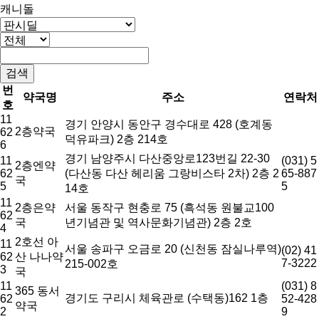
캐니돌
번
약국명
주소
연락처
호
11
경기 안양시 동안구 경수대로 428 (호계동
2층약국
62
덕유파크) 2층 214호
6
경기 남양주시 다산중앙로123번길 22-30
11
(031) 5
2층엔약
62
(다산동 다산 헤리움 그랑비스타 2차) 2층 2
65-887
국
5
5
14호
11
2층은약
서울 동작구 현충로 75 (흑석동 원불교100
62
국
년기념관 및 역사문화기념관) 2층 2호
4
2호선 아
11
서울 송파구 오금로 20 (신천동 잠실나루역)
(02) 41
62
산 나나약
7-3222
215-002호
3
국
11
(031) 8
365 동서
경기도 구리시 체육관로 (수택동)162 1층
62
52-428
약국
2
9