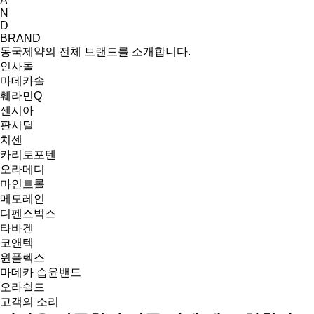
A
N
D
BRAND
동국제약의 전체 브랜드를 소개합니다.
인사돌
마데카솔
훼라민Q
센시아
판시딜
치센
카리토포텐
오라메디
마인트롤
메모레인
디펜스벅스
타바겐
코앤텍
윈플렉스
마데카 습윤밴드
오라쉴드
고객의 소리