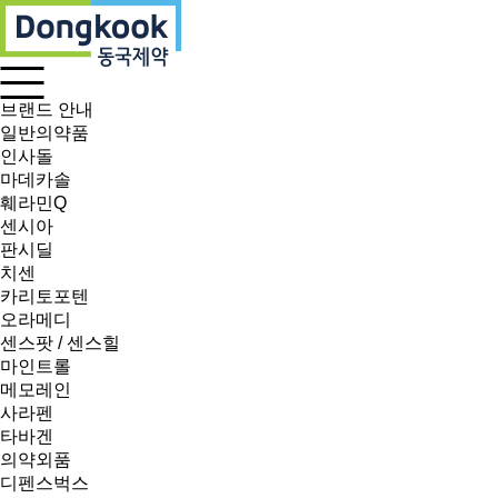
브랜드 안내
일반의약품
인사돌
마데카솔
훼라민Q
센시아
판시딜
치센
카리토포텐
오라메디
센스팟 / 센스힐
마인트롤
메모레인
사라펜
타바겐
의약외품
디펜스벅스