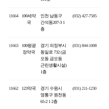
11664
100세약
인천 남동구
(032) 427-7585
국
간석동207-3 1
층
11663
100평광
경기 의정부시
(031) 844-1008
장약국
동일로 732 (금
오동 금오동
근린생활시설)
1층
11662
123약국
경기 수원시
(031) 211-1230
영통구 원천동
65-2 1 2층