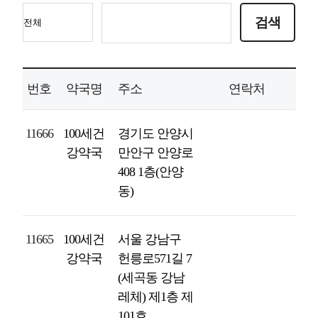
번호
약국명
주소
연락처
11666
100세건
경기도 안양시
강약국
만안구 안양로
408 1층(안양
동)
11665
100세건
서울 강남구
강약국
헌릉로571길 7
(세곡동 강남
레체) 제1층 제
101호