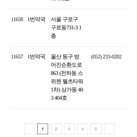
11658
1번약국
서울 구로구
구로동731-3 1
층
11657
1번약국
울산 동구 방
(052) 233-0202
어진순환도로
863 (전하동 스
위첸 웰츠타워
1차) 상가동 40
3 404호
1
2
3
4
5