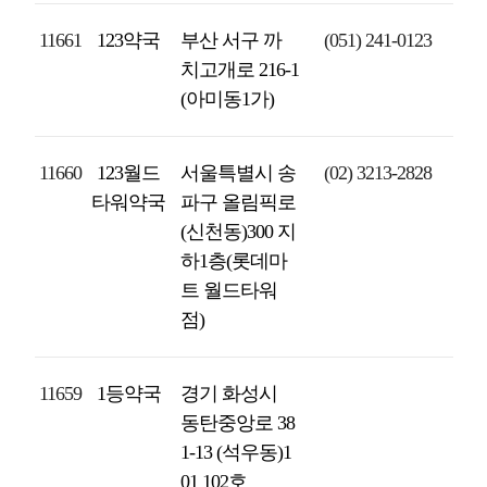
11661
123약국
부산 서구 까
(051) 241-0123
치고개로 216-1
(아미동1가)
11660
123월드
서울특별시 송
(02) 3213-2828
타워약국
파구 올림픽로
(신천동)300 지
하1층(롯데마
트 월드타워
점)
11659
1등약국
경기 화성시
동탄중앙로 38
1-13 (석우동)1
01 102호