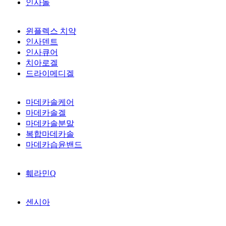
인사돌
윈플렉스 치약
인사덴트
인사큐어
치아로겔
드라이메디겔
마데카솔케어
마데카솔겔
마데카솔분말
복합마데카솔
마데카습윤밴드
훼라민Q
센시아