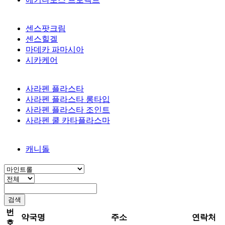
센스팟크림
센스힐겔
마데카 파마시아
시카케어
사라펜 플라스타
사라펜 플라스타 롱타입
사라펜 플라스타 조인트
사라펜 쿨 카타플라스마
캐니돌
번
약국명
주소
연락처
호