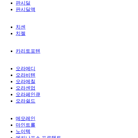
판시딜
판시딜액
치센
치젤
카리토포텐
오라메디
오라비텐
오라메칠
오라센업
오라페인큐
오라쉴드
메모레인
마인트롤
노이텍
에키나포스 프로텍트