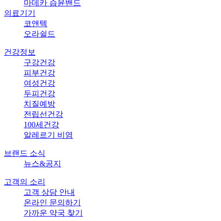
마데카 습윤밴드
의료기기
코앤텍
오라쉴드
건강정보
구강건강
피부건강
여성건강
두피건강
치질예방
전립선건강
100세건강
알레르기 비염
브랜드 소식
뉴스&공지
고객의 소리
고객 상담 안내
온라인 문의하기
가까운 약국 찾기