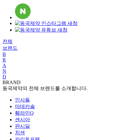
전체
브랜드
B
R
A
N
D
BRAND
동국제약의 전체 브랜드를 소개합니다.
인사돌
마데카솔
훼라민Q
센시아
판시딜
치센
카리토포텐