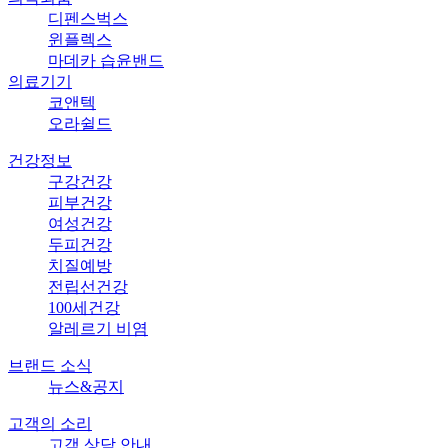
디펜스벅스
윈플렉스
마데카 습윤밴드
의료기기
코앤텍
오라쉴드
건강정보
구강건강
피부건강
여성건강
두피건강
치질예방
전립선건강
100세건강
알레르기 비염
브랜드 소식
뉴스&공지
고객의 소리
고객 상담 안내