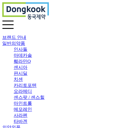
브랜드 안내
일반의약품
인사돌
마데카솔
훼라민Q
센시아
판시딜
치센
카리토포텐
오라메디
센스팟 / 센스힐
마인트롤
메모레인
사라펜
타바겐
의약외품