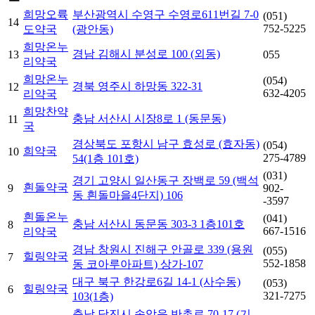
희망오륙
부산광역시 수영구 수영로611번길 7-0
(051)
14
752-5225
도약국
(광안동)
희망온누
경남 김해시 분성로 100 (외동)
13
055
리약국
희망온누
(054)
경북 영주시 하망동 322-31
12
632-4205
리약국
희망찬약
충남 서산시 시장8로 1 (동문동)
11
국
경상북도 포항시 남구 효성로 (효자동)
(054)
희약국
10
275-4789
54(1층 101호)
(031)
경기 고양시 일산동구 장백로 59 (백석
흰돌약국
9
902-
동 흰돌마을4단지) 106
-3597
흰돌온누
(041)
충남 서산시 동문동 303-3 1층101호
8
667-1516
리약국
경남 창원시 진해구 안골로 339 (용원
(055)
힐링약국
7
552-1858
동 코아루아파트) 상가-107
대구 북구 한강로6길 14-1 (사수동)
(053)
힐링약국
6
321-7275
103(1층)
충남 당진시 송악읍 반촌로 70-17 (기