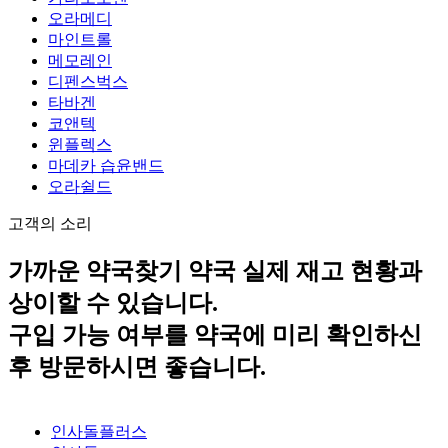
오라메디
마인트롤
메모레인
디펜스벅스
타바겐
코앤텍
윈플렉스
마데카 습윤밴드
오라쉴드
고객의 소리
가까운 약국찾기
약국 실제 재고 현황과
상이할 수 있습니다.
구입 가능 여부를 약국에 미리 확인하신
후 방문하시면 좋습니다.
인사돌플러스