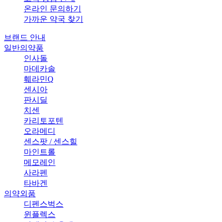
온라인 문의하기
가까운 약국 찾기
브랜드 안내
일반의약품
인사돌
마데카솔
훼라민Q
센시아
판시딜
치센
카리토포텐
오라메디
센스팟 / 센스힐
마인트롤
메모레인
사라펜
타바겐
의약외품
디펜스벅스
윈플렉스