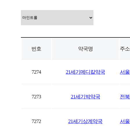
번호
약국명
주소
7274
21세기메디칼약국
서울
7273
21세기박약국
전북 
7272
21세기상계약국
서울