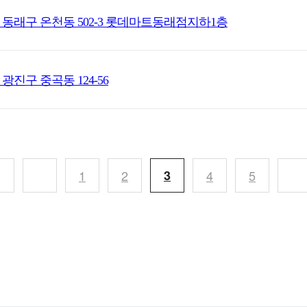
 동래구 온천동 502-3 롯데마트동래점지하1층
광진구 중곡동 124-56
1
2
3
4
5