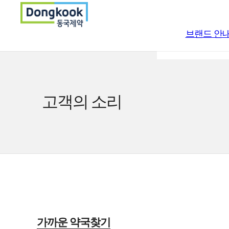
브랜드 안
일반의약품
고객의 소리
의약외품
의료기기
가까운 약국찾기