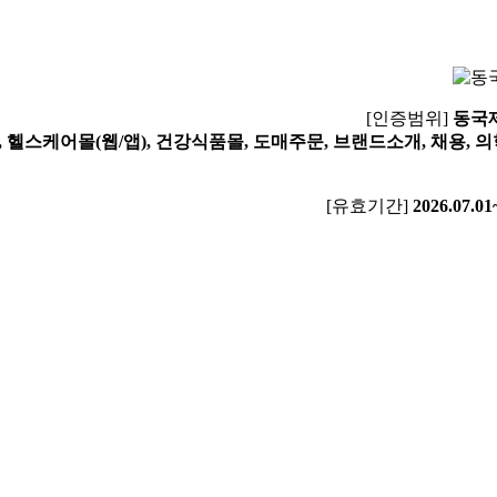
[인증범위]
동국
 헬스케어몰(웹/앱), 건강식품몰, 도매주문, 브랜드소개, 채용,
[유효기간]
2026.07.01