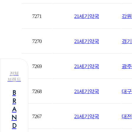
7271
21세기약국
강원도
7270
21세기약국
경기
7269
21세기약국
광주
전체
브랜드
B
7268
21세기약국
대구
R
A
N
7267
21세기약국
대전
D