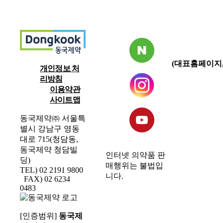
(대표홈페이지,
개인정보 처
리방침
이용약관
사이트맵
동국제약㈜ 서울특
별시 강남구 영동
대로 715(청담동,
동국제약 청담빌
인터넷 의약품 판
딩)
매행위는 불법입
TEL) 02 2191 9800
니다.
FAX) 02 6234
0483
[인증범위]
동국제