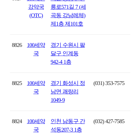
강약국
릉로571길 7 (세
(OTC)
곡동 강남레체)
제1층 제101호
8826
100세약
경기 수원시 팔
국
달구 인계동
942-4 1층
8825
100세약
경기 화성시 정
(031) 353-7575
국
남면 괘랑리
1049-9
8824
100세약
인천 남동구 간
(032) 427-7585
국
석동207-3 1층