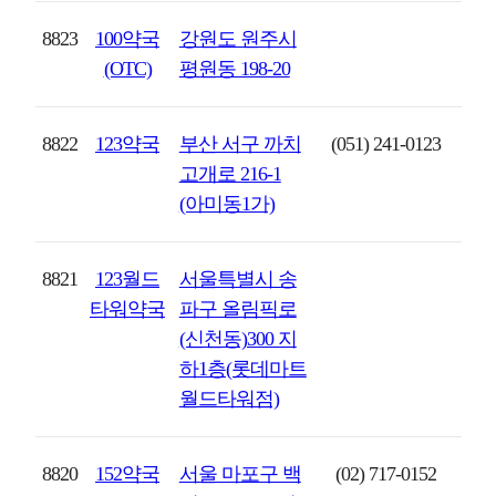
8823
100약국
강원도 원주시
(OTC)
평원동 198-20
8822
123약국
부산 서구 까치
(051) 241-0123
고개로 216-1
(아미동1가)
8821
123월드
서울특별시 송
타워약국
파구 올림픽로
(신천동)300 지
하1층(롯데마트
월드타워점)
8820
152약국
서울 마포구 백
(02) 717-0152