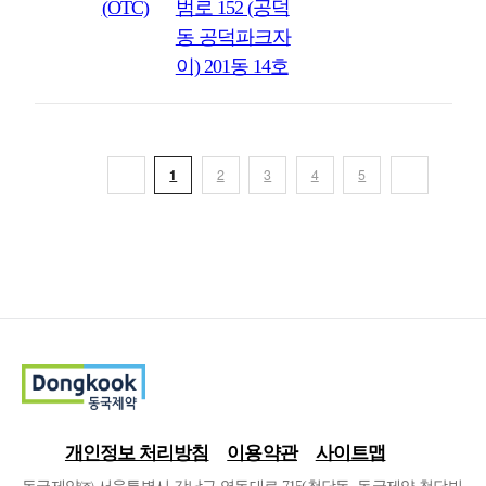
(OTC)
범로 152 (공덕
동 공덕파크자
이) 201동 14호
1
2
3
4
5
개인정보 처리방침
이용약관
사이트맵