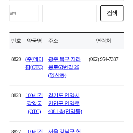
번호
약국명
주소
연락처
8829
(주)데이
광주 북구 자라
(062) 954-7337
팜(OTC)
봉로63번길 26
(양산동)
8828
100세건
경기도 안양시
강약국
만안구 안양로
(OTC)
408 1층(안양동)
8827
100세건
서울 강남구 헌