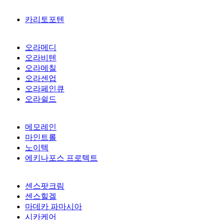
카리토포텐
오라메디
오라비텐
오라메칠
오라센업
오라페인큐
오라쉴드
메모레인
마인트롤
노이텍
에키나포스 프로텍트
센스팟크림
센스힐겔
마데카 파마시아
시카케어