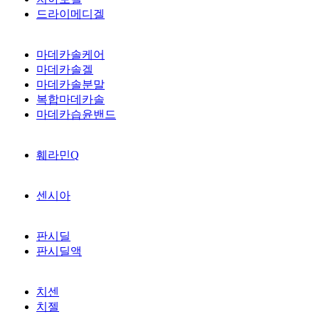
드라이메디겔
마데카솔케어
마데카솔겔
마데카솔분말
복합마데카솔
마데카습윤밴드
훼라민Q
센시아
판시딜
판시딜액
치센
치젤