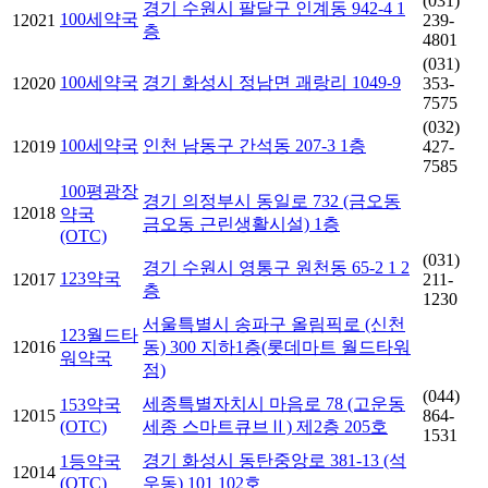
(031)
경기 수원시 팔달구 인계동 942-4 1
100세약국
12021
239-
층
4801
(031)
100세약국
경기 화성시 정남면 괘랑리 1049-9
12020
353-
7575
(032)
100세약국
인천 남동구 간석동 207-3 1층
12019
427-
7585
100평광장
경기 의정부시 동일로 732 (금오동
12018
약국
금오동 근린생활시설) 1층
(OTC)
(031)
경기 수원시 영통구 원천동 65-2 1 2
123약국
12017
211-
층
1230
서울특별시 송파구 올림픽로 (신천
123월드타
12016
동) 300 지하1층(롯데마트 월드타워
워약국
점)
(044)
세종특별자치시 마음로 78 (고운동
153약국
12015
864-
(OTC)
세종 스마트큐브Ⅱ) 제2층 205호
1531
경기 화성시 동탄중앙로 381-13 (석
1등약국
12014
(OTC)
우동) 101 102호