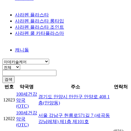
사라펜 플라스타
사라펜 플라스타 롱타입
사라펜 플라스타 조인트
사라펜 쿨 카타플라스마
캐니돌
번호
약국명
주소
연락처
100세건강
경기도 안양시 만안구 안양로 408 1
12023
약국
층(안양동)
(OTC)
100세건강
서울 강남구 헌릉로571길 7 (세곡동
12022
약국
강남레체) 제1층 제101호
(OTC)