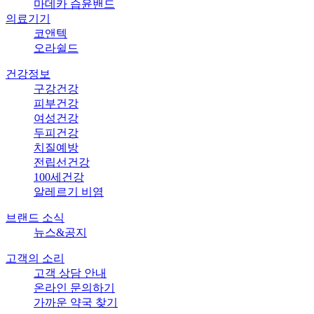
마데카 습윤밴드
의료기기
코앤텍
오라쉴드
건강정보
구강건강
피부건강
여성건강
두피건강
치질예방
전립선건강
100세건강
알레르기 비염
브랜드 소식
뉴스&공지
고객의 소리
고객 상담 안내
온라인 문의하기
가까운 약국 찾기