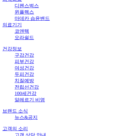
디펜스벅스
윈플렉스
마데카 습윤밴드
의료기기
코앤텍
오라쉴드
건강정보
구강건강
피부건강
여성건강
두피건강
치질예방
전립선건강
100세건강
알레르기 비염
브랜드 소식
뉴스&공지
고객의 소리
고객 상담 안내