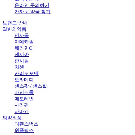
온라인 문의하기
가까운 약국 찾기
브랜드 안내
일반의약품
인사돌
마데카솔
훼라민Q
센시아
판시딜
치센
카리토포텐
오라메디
센스팟 / 센스힐
마인트롤
메모레인
사라펜
타바겐
의약외품
디펜스벅스
윈플렉스