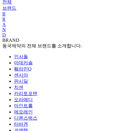
전체
브랜드
B
R
A
N
D
BRAND
동국제약의 전체 브랜드를 소개합니다.
인사돌
마데카솔
훼라민Q
센시아
판시딜
치센
카리토포텐
오라메디
마인트롤
메모레인
디펜스벅스
타바겐
코앤텍