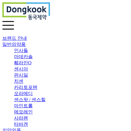
브랜드 안내
일반의약품
인사돌
마데카솔
훼라민Q
센시아
판시딜
치센
카리토포텐
오라메디
센스팟 / 센스힐
마인트롤
메모레인
사라펜
타바겐
의약외품