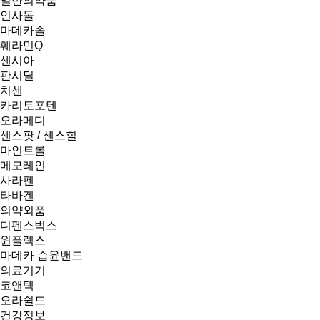
일반의약품
인사돌
마데카솔
훼라민Q
센시아
판시딜
치센
카리토포텐
오라메디
센스팟 / 센스힐
마인트롤
메모레인
사라펜
타바겐
의약외품
디펜스벅스
윈플렉스
마데카 습윤밴드
의료기기
코앤텍
오라쉴드
건강정보