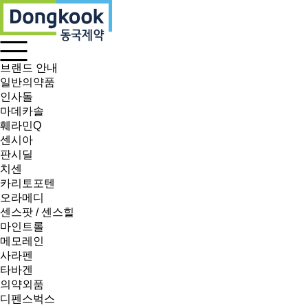
브랜드 안내
일반의약품
인사돌
마데카솔
훼라민Q
센시아
판시딜
치센
카리토포텐
오라메디
센스팟 / 센스힐
마인트롤
메모레인
사라펜
타바겐
의약외품
디펜스벅스