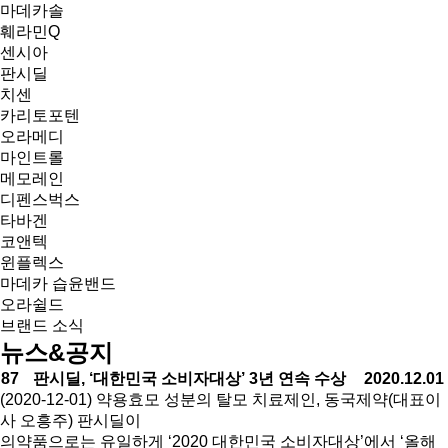
마데카솔
훼라민Q
센시아
판시딜
치센
카리토포텐
오라메디
마인트롤
메모레인
디펜스벅스
타바겐
코앤텍
윈플렉스
마데카 습윤밴드
오라쉴드
브랜드 소식
뉴스&공지
87
판시딜, ‘대한민국 소비자대상’ 3년 연속 수상
2020.12.01
(2020-12-01) 약용효모 성분의 탈모 치료제인, 동국제약(대표이
사 오흥주) 판시딜이
의약품으로는 유일하게 ‘2020 대한민국 소비자대상’에서 ‘올해