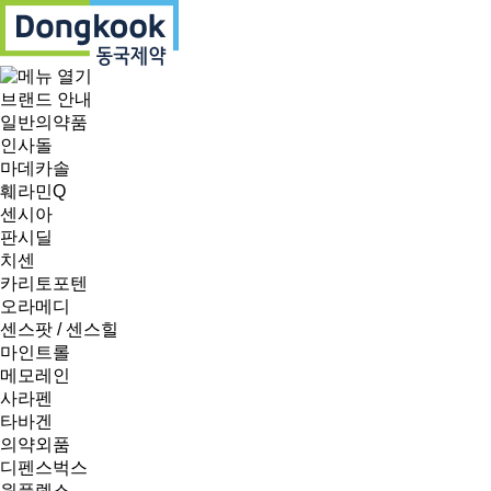
브랜드 안내
일반의약품
인사돌
마데카솔
훼라민Q
센시아
판시딜
치센
카리토포텐
오라메디
센스팟 / 센스힐
마인트롤
메모레인
사라펜
타바겐
의약외품
디펜스벅스
윈플렉스