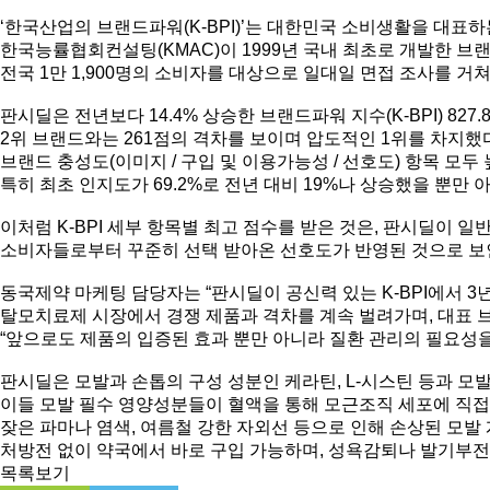
‘한국산업의 브랜드파워(K-BPI)’는 대한민국 소비생활을 대표하
한국능률협회컨설팅(KMAC)이 1999년 국내 최초로 개발한 브
전국 1만 1,900명의 소비자를 대상으로 일대일 면접 조사를 거
판시딜은 전년보다 14.4% 상승한 브랜드파워 지수(K-BPI) 827.
2위 브랜드와는 261점의 격차를 보이며 압도적인 1위를 차지했다.
브랜드 충성도(이미지 / 구입 및 이용가능성 / 선호도) 항목 모두
특히 최초 인지도가 69.2%로 전년 대비 19%나 상승했을 뿐만 
이처럼 K-BPI 세부 항목별 최고 점수를 받은 것은, 판시딜이 일
소비자들로부터 꾸준히 선택 받아온 선호도가 반영된 것으로 보
동국제약 마케팅 담당자는 “판시딜이 공신력 있는 K-BPI에서 3
탈모치료제 시장에서 경쟁 제품과 격차를 계속 벌려가며, 대표 브
“앞으로도 제품의 입증된 효과 뿐만 아니라 질환 관리의 필요성
판시딜은 모발과 손톱의 구성 성분인 케라틴, L-시스틴 등과 모발
이들 모발 필수 영양성분들이 혈액을 통해 모근조직 세포에 직접
잦은 파마나 염색, 여름철 강한 자외선 등으로 인해 손상된 모발
처방전 없이 약국에서 바로 구입 가능하며, 성욕감퇴나 발기부전
목록보기