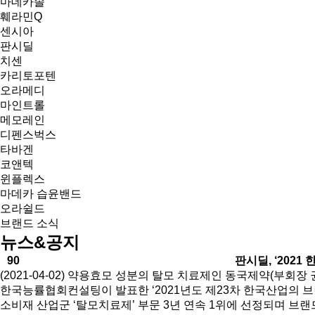
마데카솔
훼라민Q
센시아
판시딜
치센
카리토포텐
오라메디
마인트롤
메모레인
디펜스벅스
타바겐
코앤텍
윈플렉스
마데카 습윤밴드
오라쉴드
브랜드 소식
뉴스&공지
90
판시딜, ‘2021
(2021-04-02) 약용효모 성분의 탈모 치료제인 동국제약(부회장
한국능률협회컨설팅이 발표한 ‘2021년도 제23차 한국산업의 
소비재 산업군 ‘탈모치료제’ 부문 3년 연속 1위에 선정되며 브랜