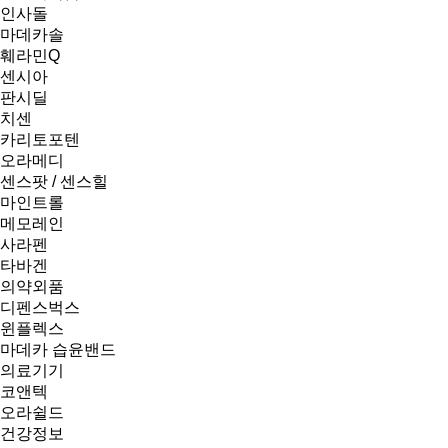
인사돌
마데카솔
훼라민Q
센시아
판시딜
치센
카리토포텐
오라메디
센스팟 / 센스힐
마인트롤
메모레인
사라펜
타바겐
의약외품
디펜스벅스
윈플렉스
마데카 습윤밴드
의료기기
코앤텍
오라쉴드
건강정보