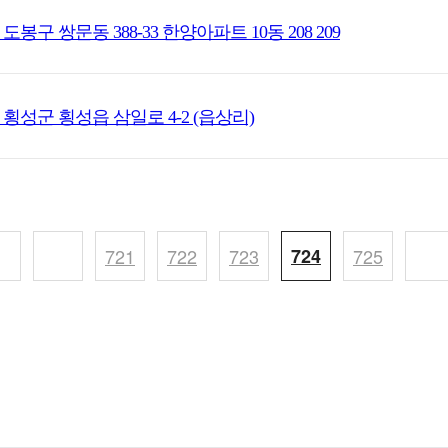
도봉구 쌍문동 388-33 한양아파트 10동 208 209
 횡성군 횡성읍 삼일로 4-2 (읍상리)
721
722
723
724
725