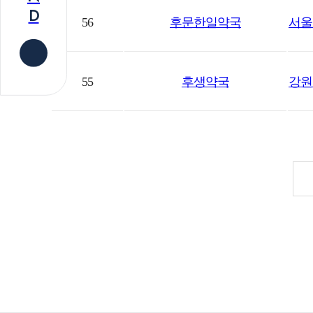
D
56
후문한일약국
서울 
55
후생약국
강원