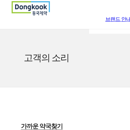
브랜드 안
일반의약품
고객의 소리
의약외품
의료기기
가까운 약국찾기