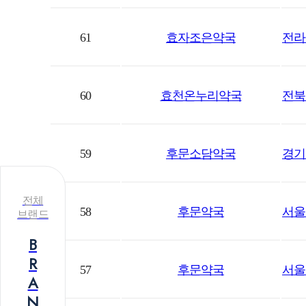
61
효자조은약국
전라
60
효천온누리약국
전북
59
후문소담약국
경기 
전체
58
후문약국
서울
브랜드
B
R
57
후문약국
서울
A
N