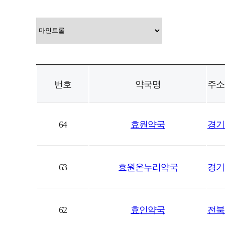
번호
약국명
주소
64
효원약국
경기
63
효원온누리약국
경기 
62
효인약국
전북